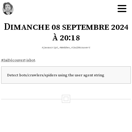
Dimanche 08 septembre 2024
à 20:18
#javascript
,
#WebDev
,
#JaiDécouvert
#
JaiDécouvert
isbot
.
Detect bots/crawlers/spiders using the user agent string