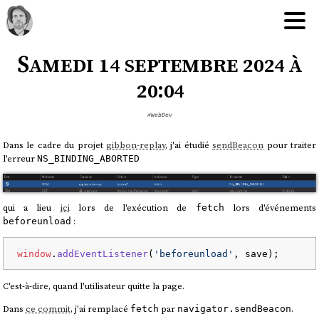
Samedi 14 septembre 2024 à
20:04
#WebDev
Dans le cadre du projet
gibbon-replay
, j'ai étudié
sendBeacon
pour traiter
l'erreur
NS_BINDING_ABORTED
qui a lieu
ici
lors de l'exécution de
lors d'événements
fetch
:
beforeunload
window
.
addEventListener
(
'beforeunload'
C'est-à-dire, quand l'utilisateur quitte la page.
Dans
ce commit
, j'ai remplacé
par
.
fetch
navigator.sendBeacon