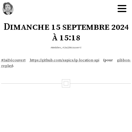
Dimanche 15 septembre 2024
à 15:18
#WebDev
,
#JaiDécouvert
#
JaiDécouvert
https://github.com/sapics/ip-location-api
(pour
gibbon-
replay
).