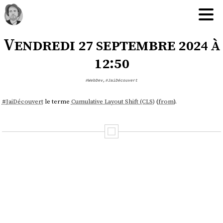
Vendredi 27 septembre 2024 à
12:50
#WebDev
,
#JaiDécouvert
#
JaiDécouvert
le terme
Cumulative Layout Shift (CLS)
(
from
).