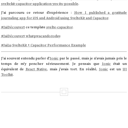
sveltekit-capacitor-application-yes-its-possible
.
J'ai parcouru ce retour d'expérience :
How I published a gratitude
journaling app for iOS and Android using SvelteKit and Capacitor
.
#
JaiDécouvert
ce template
svelte-capacitor
.
#
JaiDécouvert
whatpwacando.today
.
#
JaiLu
SvelteKit + Capacitor Performance Example
J'ai souvent entendu parler d'
Ionic
par le passé, mais je n'avais jamais pris le
temps de m'y pencher sérieusement. Je pensais que
Ionic
était un
équivalent de
React Native
, mais j'avais tort. En réalité,
Ionic
est un
UI
Toolkit
.