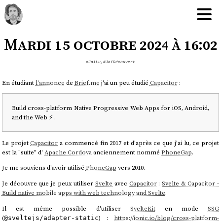
Mardi 15 octobre 2024 à 16:02
#JaiLu
,
#JaiDécouvert
En étudiant
l'annonce
de
Brief.me
j'ai un peu étudié
Capacitor
:
Build cross-platform Native Progressive Web Apps for iOS, Android,
and the Web ⚡️ .
Le projet
Capacitor
a commencé fin 2017 et d'après ce que j'ai lu, ce projet
est la "suite" d'
Apache Cordova
anciennement nommé
PhoneGap
.
Je me souviens d'avoir utilisé
PhoneGap
vers 2010.
Je découvre que je peux utiliser
Svelte
avec
Capacitor
:
Svelte & Capacitor -
Build native mobile apps with web technology and Svelte
.
Il est même possible d'utiliser
SvelteKit
en mode
SSG
(
) :
https://ionic.io/blog/cross-platform-
@sveltejs/adapter-static