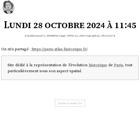
Lundi 28 octobre 2024 à 11:45
#JaiDécouvert
,
#OnMaPartagé
,
##Paris
,
#Cartographie
,
#histoire
On m'a partagé :
https://paris-atlas-historique.fr/
.
Site dédié à la représentation de l'évolution
historique
de
Paris
, tout
particulièrement sous son aspect spatial.
Quitter le mode Zen