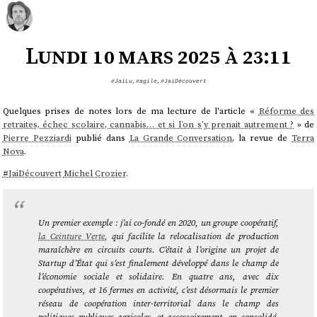
Lundi 10 mars 2025 à 23:11
#JaiLu
,
#agile
,
#JaiDécouvert
Quelques prises de notes lors de ma lecture de l'article «
Réforme des
retraites, échec scolaire, cannabis… et si l’on s’y prenait autrement ?
» de
Pierre Pezziardi
publié dans
La Grande Conversation
, la revue de
Terra
Nova
.
#
JaiDécouvert
Michel Crozier
.
Un premier exemple : j’ai co-fondé en 2020, un groupe coopératif,
la Ceinture Verte
, qui facilite la relocalisation de production
maraîchère en circuits courts. C’était à l’origine un projet de
Startup d’État qui s’est finalement développé dans le champ de
l’économie sociale et solidaire. En quatre ans, avec dix
coopératives, et 16 fermes en activité, c’est désormais le premier
réseau de coopération inter-territorial dans le champ des
politiques publiques agricoles, et accessoirement, en consolidé,