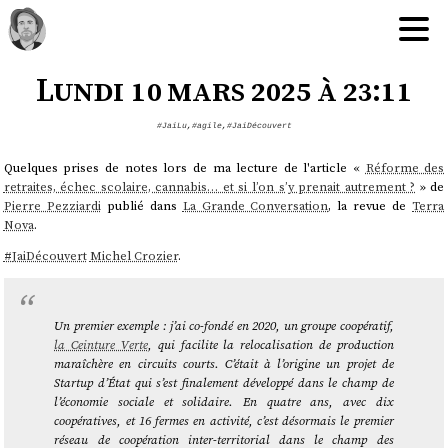
Lundi 10 mars 2025 à 23:11
#JaiLu
,
#agile
,
#JaiDécouvert
Quelques prises de notes lors de ma lecture de l'article «
Réforme des
retraites, échec scolaire, cannabis… et si l’on s’y prenait autrement ?
» de
Pierre Pezziardi
publié dans
La Grande Conversation
, la revue de
Terra
Nova
.
#
JaiDécouvert
Michel Crozier
.
Un premier exemple : j’ai co-fondé en 2020, un groupe coopératif,
la Ceinture Verte
, qui facilite la relocalisation de production
maraîchère en circuits courts. C’était à l’origine un projet de
Startup d’État qui s’est finalement développé dans le champ de
l’économie sociale et solidaire. En quatre ans, avec dix
coopératives, et 16 fermes en activité, c’est désormais le premier
réseau de coopération inter-territorial dans le champ des