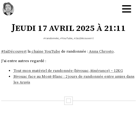
Jeudi 17 avril 2025 à 21:11
#randonnée
,
#YouTube
,
#JaiDécouvert
#
JaiDécouvert
la
chaine YouTube
de randonnée :
Anna Chrosto
.
J'ai entre autres regardé :
Tout mon matériel de randonnée (bivouac, itinérance) ~ 12KG
Bivouac face au Mont-Blanc : 2 jours de randonnée entre amies dans
les Aravis