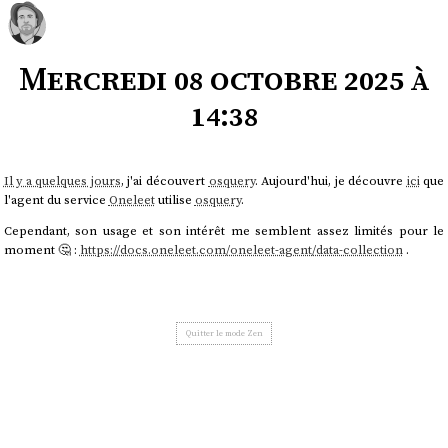
Mercredi 08 octobre 2025 à
14:38
Il y a quelques jours
, j'ai découvert
osquery
. Aujourd'hui, je découvre
ici
que
l'agent du service
Oneleet
utilise
osquery
.
Cependant, son usage et son intérêt me semblent assez limités pour le
moment 🤔 :
https://docs.oneleet.com/oneleet-agent/data-collection
.
Quitter le mode Zen