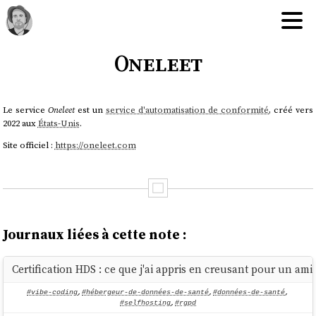
Oneleet
Le service
Oneleet
est un
service d'automatisation de conformité
, créé vers
2022 aux
États-Unis
.
Site officiel :
https://oneleet.com
Journaux liées à cette note :
Certification HDS : ce que j'ai appris en creusant pour un ami
#vibe-coding
,
#hébergeur-de-données-de-santé
,
#données-de-santé
,
#selfhosting
,
#rgpd