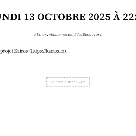
ndi 13 octobre 2025 à 22
#linux
,
#Kubernetes
,
#JaiDécouvert
 projet
Kairos
(
https://kairos.io
).
Quitter le mode Zen