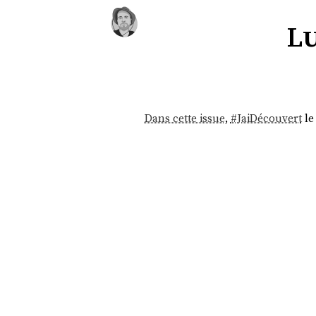
Lu
Dans cette issue
,
#
JaiDécouvert
le