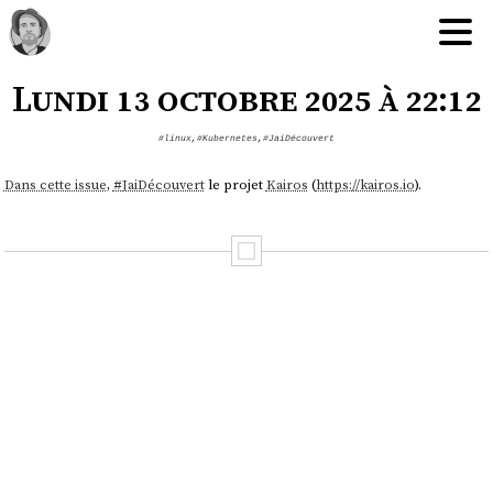
Lundi 13 octobre 2025 à 22:12
#linux
,
#Kubernetes
,
#JaiDécouvert
Dans cette issue
,
#
JaiDécouvert
le projet
Kairos
(
https://kairos.io
).