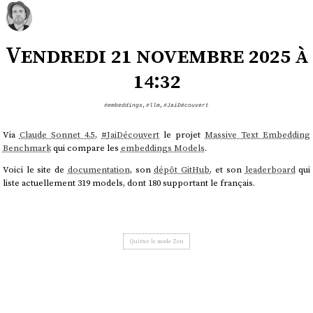
Vendredi 21 novembre 2025 à
14:32
#embeddings
,
#llm
,
#JaiDécouvert
Via
Claude Sonnet 4.5
,
#
JaiDécouvert
le projet
Massive Text Embedding
Benchmark
qui compare les
embeddings Models
.
Voici le site de
documentation
, son
dépôt GitHub
, et son
leaderboard
qui
liste actuellement 319 models, dont 180 supportant le français.
Quitter le mode Zen