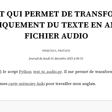
t qui permet de trans
quement du texte en a
fichier audio
#anglais
,
#astuce
Journal du lundi 01 décembre 2025 à 08:53
5
le script
Python
text_to_audio.py
. Il me permet de transfo
s mes
carte-mémoire
Anki
pour travailler mon anglais.