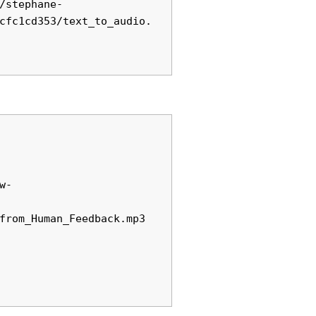
/stephane-
cfc1cd353/text_to_audio.
w-
from_Human_Feedback.mp3
