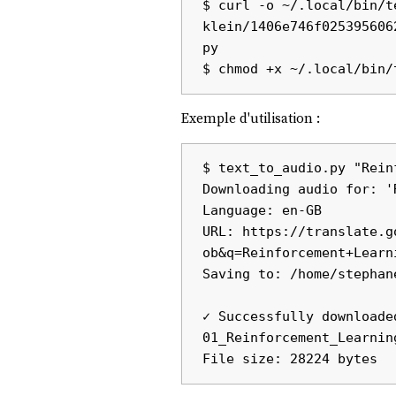
$ curl -o ~/.local/bin/t
klein/1406e746f025395606
py

$ 
chmod
Exemple d'utilisation :
$ text_to_audio.py "Rein
Downloading audio for: '
Language: en-GB

URL: https://translate.g
ob&q=Reinforcement+Learn
Saving to: /home/stephan
✓ Successfully downloade
01_Reinforcement_Learnin