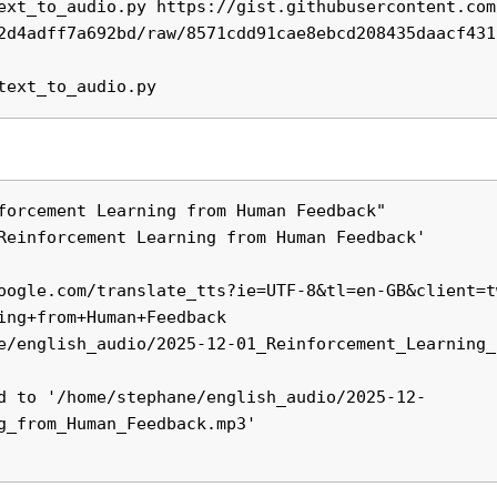
ext_to_audio.py https://gist.githubusercontent.com
2d4adff7a692bd/raw/8571cdd91cae8ebcd208435daacf431
forcement Learning from Human Feedback"

Reinforcement Learning from Human Feedback'

oogle.com/translate_tts?ie=UTF-8&tl=en-GB&client=t
ing+from+Human+Feedback

e/english_audio/2025-12-01_Reinforcement_Learning_
d to '/home/stephane/english_audio/2025-12-
g_from_Human_Feedback.mp3'
