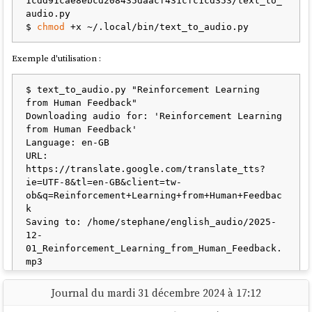
1cdd91cae8ebcd208435daacf431cfc1cd353/text_to_
audio.py

$ 
chmod
Exemple d'utilisation :
$ text_to_audio.py "Reinforcement Learning 
from Human Feedback"

Downloading audio for: 'Reinforcement Learning 
from Human Feedback'

Language: en-GB

URL: 
https://translate.google.com/translate_tts?
ie=UTF-8&tl=en-GB&client=tw-
ob&q=Reinforcement+Learning+from+Human+Feedbac
k

Saving to: /home/stephane/english_audio/2025-
12-
01_Reinforcement_Learning_from_Human_Feedback.
mp3

✓ Successfully downloaded to 
Journal du mardi 31 décembre 2024 à 17:12
'/home/stephane/english_audio/2025-12-