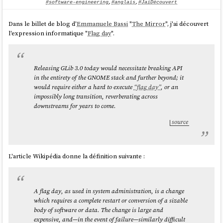
01_Reinforcement_Learning_from_Human_Feedback.
#software-engineering
,
#anglais
,
#JaiDécouvert
mp3'

Dans le billet de blog d'
Emmanuele Bassi
"
The Mirror
", j'ai découvert
l'expression informatique "
Flag day
".
J'utilise actuellement un endpoint HTTP de
Google Translator
pour
générer les fichiers audio, en attendant de trouver une alternative plus
open source
/
communautaire
.
Releasing GLib 3.0 today would necessitate breaking API
in the entirety of the GNOME stack and further beyond; it
would require either a hard to execute
“flag day”
, or an
impossibly long transition, reverberating across
downstreams for years to come.
source
L'article Wikipédia donne la définition suivante :
A flag day, as used in system administration, is a change
which requires a complete restart or conversion of a sizable
body of software or data. The change is large and
expensive, and—in the event of failure—similarly difficult