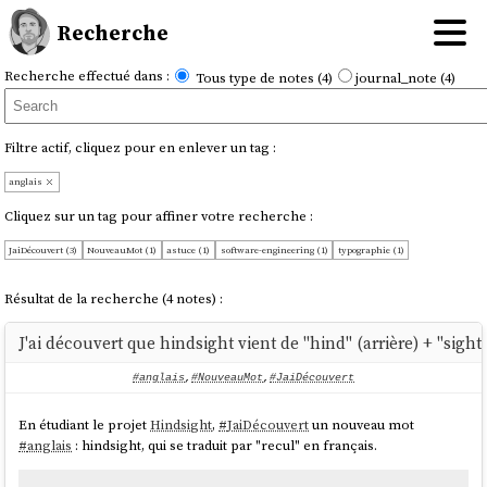
Recherche
Recherche effectué dans :
Tous type de notes (4)
journal_note (4)
Filtre actif, cliquez pour en enlever un tag :
anglais
Cliquez sur un tag pour affiner votre recherche :
JaiDécouvert (3)
NouveauMot (1)
astuce (1)
software-engineering (1)
typographie (1)
Résultat de la recherche (4 notes) :
J'ai découvert que hindsight vient de "hind" (arrière) + "sight
#anglais
,
#NouveauMot
,
#JaiDécouvert
En étudiant le projet
Hindsight
,
#
JaiDécouvert
un nouveau mot
#
anglais
: hindsight, qui se traduit par "recul" en français.