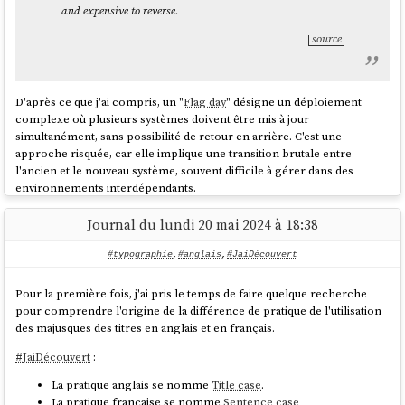
and expensive to reverse.
source
D'après ce que j'ai compris, un "
Flag day
" désigne un déploiement
complexe où plusieurs systèmes doivent être mis à jour
simultanément, sans possibilité de retour en arrière. C'est une
approche risquée, car elle implique une transition brutale entre
l'ancien et le nouveau système, souvent difficile à gérer dans des
environnements interdépendants.
Un "
Flag day
" s'oppose à une migration en douceur.
Journal du lundi 20 mai 2024 à 18:38
C'est une situation que j'essaie d'éviter autant que possible. Des
#typographie
,
#anglais
,
#JaiDécouvert
méthodes comme les
Feature toggle
ou l'introduction d'un système de
versionnement permettent d'effectuer des migrations douces, par
Pour la première fois, j'ai pris le temps de faire quelque recherche
petites itérations, testables et sans interruption de service.
pour comprendre l'origine de la différence de pratique de l'utilisation
Concernant l'origine de cette expression, je lis :
des majusques des titres en anglais et en français.
#
JaiDécouvert
:
La pratique anglais se nomme
Title case
.
This systems terminology originates from a major change
La pratique française se nomme
Sentence case
in the Multics operating system's definition of ASCII, which