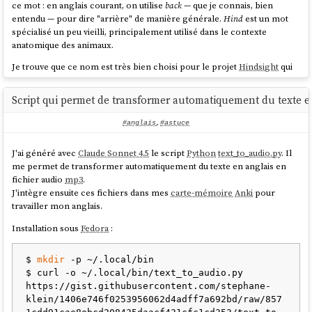
ce mot : en anglais courant, on utilise
back
— que je connais, bien
entendu — pour dire "arrière" de manière générale.
Hind
est un mot
spécialisé un peu vieilli, principalement utilisé dans le contexte
anatomique des animaux.
Je trouve que ce nom est très bien choisi pour le projet
Hindsight
qui
est un
Agent memory system
.
Script qui permet de transformer automatiquement du texte en
#anglais
,
#astuce
J'ai généré avec
Claude Sonnet 4.5
le script
Python
text_to_audio.py
. Il
me permet de transformer automatiquement du texte en anglais en
fichier audio
mp3
.
J'intègre ensuite ces fichiers dans mes
carte-mémoire
Anki
pour
travailler mon anglais.
Installation sous
Fedora
:
$ 
mkdir
 -p ~/.local/bin

$ curl -o ~/.local/bin/text_to_audio.py 
https://gist.githubusercontent.com/stephane-
klein/1406e746f0253956062d4adff7a692bd/raw/857