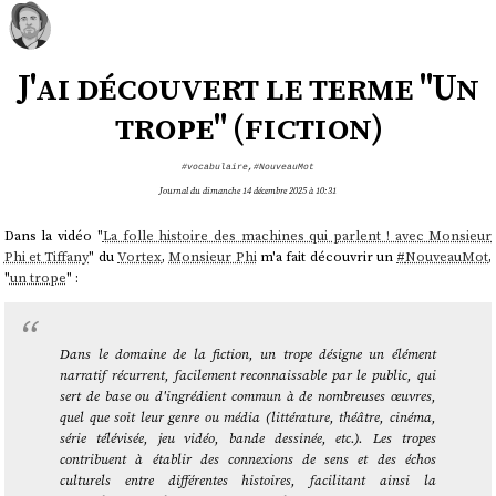
J'ai découvert le terme "Un
trope" (fiction)
#vocabulaire
,
#NouveauMot
Journal du dimanche 14 décembre 2025 à 10:31
Dans la vidéo "
La folle histoire des machines qui parlent ! avec Monsieur
Phi et Tiffany
" du
Vortex
,
Monsieur Phi
m'a fait découvrir un
#
NouveauMot
,
"
un trope
" :
Dans le domaine de la fiction, un trope désigne un élément
narratif récurrent, facilement reconnaissable par le public, qui
sert de base ou d'ingrédient commun à de nombreuses œuvres,
quel que soit leur genre ou média (littérature, théâtre, cinéma,
série télévisée, jeu vidéo, bande dessinée, etc.). Les tropes
contribuent à établir des connexions de sens et des échos
culturels entre différentes histoires, facilitant ainsi la