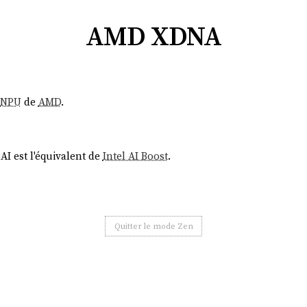
AMD XDNA
NPU
de
AMD
.
AI est l'équivalent de
Intel AI Boost
.
Quitter le mode Zen