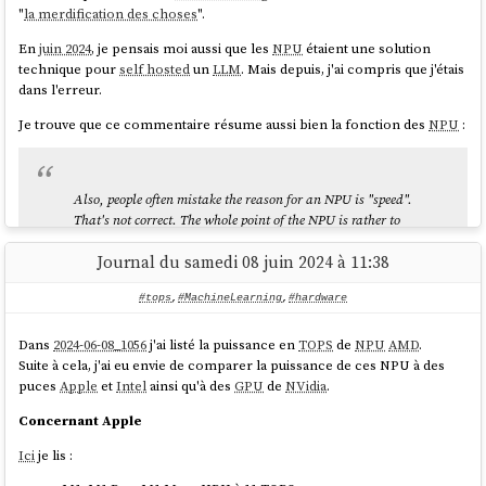
"
la merdification des choses
".
En
juin 2024
, je pensais moi aussi que les
NPU
étaient une solution
technique pour
self hosted
un
LLM
. Mais depuis, j'ai compris que j'étais
dans l'erreur.
Je trouve que ce commentaire résume aussi bien la fonction des
NPU
:
Also, people often mistake the reason for an NPU is "speed".
That's not correct. The whole point of the NPU is rather to
focus on low power consumption.
Journal du samedi 08 juin 2024 à 11:38
...
#tops
,
#MachineLearning
,
#hardware
I have a sneaking suspicion that the real real reason for an
NPU is marketing. "Oh look, NVDA is worth $3.3T - let's
Dans
2024-06-08_1056
j'ai listé la puissance en
TOPS
de
NPU
AMD
.
make sure we stick some AI stuff in our products too."
Suite à cela, j'ai eu envie de comparer la puissance de ces NPU à des
source
puces
Apple
et
Intel
ainsi qu'à des
GPU
de
NVidia
.
Concernant Apple
Ici
je lis :
D'après ce que j'ai compris, voici ce que les
NPU
exécutent en local
(ce qui inclut également la technologie
Microsoft
nommée
Copilot
) :