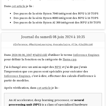
Dans
cet article
je lis :
Si je devais garantir une confidentialité absolue dans un cadre
professionnel, je déploierais
Ollama
sur un serveur dédié équipé d'un
Des puces de la série Ryzen 7040 intègrent des NPU à 10 TOPS
GPU
:
Des puces de la série Ryzen 8000 intègrent des NPU à 16 TOPS
Des puces de la série Ryzen AI 300 intègrent des NPU à 50 TOPS
Journal du samedi 08 juin 2024 à 10:35
#Inference
,
#MachineLearning
,
#vocabulaire
,
#llm
,
#JaiDécidé
Dans
2024-06-06_1047
#
JaiDécidé
d'utiliser le terme
Inference Engines
pour définir la fonction ou la catégorie de
llama.cpp
.
J'ai échangé avec un ami au sujet des
NPU
et j'ai dit que j'avais
l'impression que ces puces sont spécialés pour exécuter des
Inference Engines
, c'est-à-dire, effectuer des calculs d'inférence à
partir de modèles.
Après vérification, dans
cet article
je lis :
An AI accelerator, deep learning processor, or
neural
processing unit (NPU)
is a class of specialized hardware