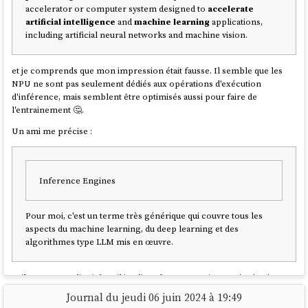
accelerator or computer system designed to
accelerate
artificial intelligence
and
machine learning
applications,
including artificial neural networks and machine vision.
et je comprends que mon impression était fausse. Il semble que les
NPU ne sont pas seulement dédiés aux opérations d'exécution
d'inférence, mais semblent être optimisés aussi pour faire de
l'entrainement 🤔.
Un ami me précise :
Inference Engines
Pour moi, c'est un terme très générique qui couvre tous les
aspects du machine learning, du deep learning et des
algorithmes type LLM mis en œuvre.
et il me partage
l'article Wikipedia Inference engine
que je n'avais pas
lu quand j'avais rédigé
2024-06-06_1047
, honte à moi 🫣.
Journal du jeudi 06 juin 2024 à 19:49