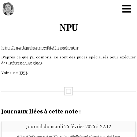
NPU
https://en.wikipedia.org/wiki/AI_accelerator
D'après ce que j'ai compris, ce sont des puces spécialisés pour exécuter
des
Inference Engines
.
Voir aussi
TPU
.
Journaux liées à cette note :
Journal du mardi 25 février 2025 à 22:12
#llm
,
#Inference
,
#selfhosting
,
#OnMePoseLaQuestion
,
#ollama