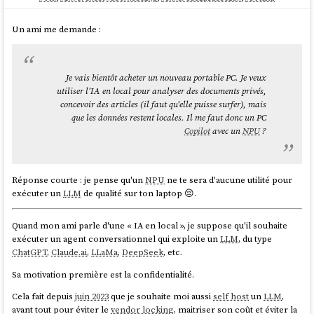
Un ami me demande :
Je vais bientôt acheter un nouveau portable PC. Je veux
utiliser l'IA en local pour analyser des documents privés,
concevoir des articles (il faut qu'elle puisse surfer), mais
que les données restent locales. Il me faut donc un PC
Copilot
avec un
NPU
?
Réponse courte : je pense qu'un
NPU
ne te sera d'aucune utilité pour
exécuter un
LLM
de qualité sur ton laptop 😔.
Quand mon ami parle d'une « IA en local », je suppose qu'il souhaite
exécuter un agent conversationnel qui exploite un
LLM
, du type
ChatGPT
,
Claude.ai
,
LLaMa
,
DeepSeek
, etc.
Sa motivation première est la confidentialité.
Cela fait depuis
juin 2023
que je souhaite moi aussi
self host
un
LLM
,
avant tout pour éviter le
vendor locking
, maitriser son coût et éviter la