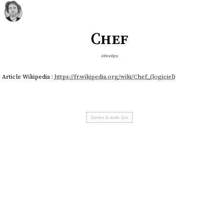
Chef
#DevOps
Article Wikipedia :
https://fr.wikipedia.org/wiki/Chef_(logiciel)
Quitter le mode Zen