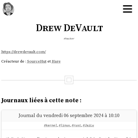
Drew DeVault
#hacker
https://drewdevault.com/
Créacteur de :
SourceHut
et
Hare
Journaux liées à cette note :
Journal du vendredi 06 septembre 2024 à 10:10
#kernel
,
#linux
,
#rust
,
#JaiLu