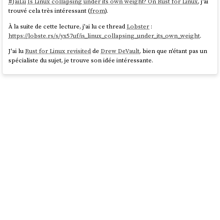
#
JaiLu
Is Linux collapsing under its own weight? On Rust for Linux
, j'ai
trouvé cela très intéressant (
from
).
À la suite de cette lecture, j'ai lu ce thread
Lobster
:
https://lobste.rs/s/yx57uf/is_linux_collapsing_under_its_own_weight
.
J'ai lu
Rust for Linux revisited
de
Drew DeVault
, bien que n'étant pas un
spécialiste du sujet, je trouve son idée intéressante.