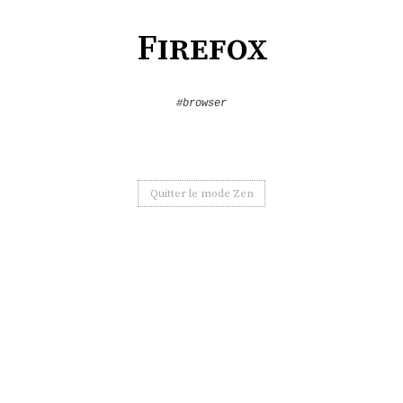
Firefox
#browser
Quitter le mode Zen