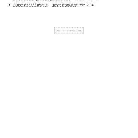
Survey académique
—
preprints.org
, avr. 2026
Quitter le mode Zen