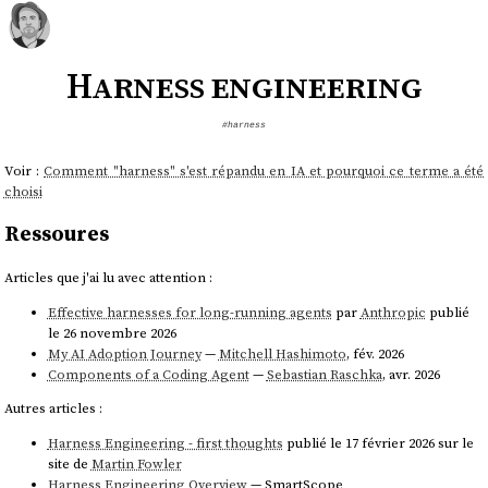
Harness engineering
#harness
Voir :
Comment "harness" s'est répandu en IA et pourquoi ce terme a été
choisi
Ressoures
Articles que j'ai lu avec attention :
Effective harnesses for long-running agents
par
Anthropic
publié
le 26 novembre 2026
My AI Adoption Journey
—
Mitchell Hashimoto
, fév. 2026
Components of a Coding Agent
—
Sebastian Raschka
, avr. 2026
Autres articles :
Harness Engineering - first thoughts
publié le 17 février 2026 sur le
site de
Martin Fowler
Harness Engineering Overview
— SmartScope