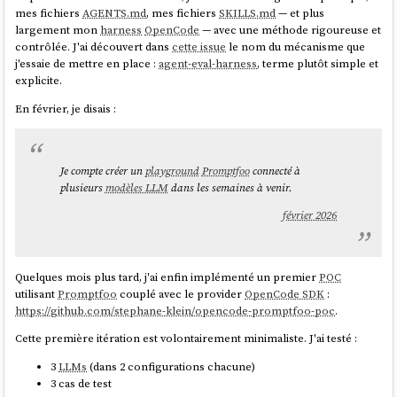
mes fichiers
AGENTS.md
, mes fichiers
SKILLS.md
— et plus
largement mon
harness
OpenCode
— avec une méthode rigoureuse et
contrôlée. J'ai découvert dans
cette issue
le nom du mécanisme que
j'essaie de mettre en place :
agent-eval-harness
, terme plutôt simple et
explicite.
En février, je disais :
Je compte créer un
playground
Promptfoo
connecté à
plusieurs
modèles LLM
dans les semaines à venir.
février 2026
Quelques mois plus tard, j'ai enfin implémenté un premier
POC
utilisant
Promptfoo
couplé avec le provider
OpenCode SDK
:
https://github.com/stephane-klein/opencode-promptfoo-poc
.
Cette première itération est volontairement minimaliste. J'ai testé :
3
LLMs
(dans 2 configurations chacune)
3 cas de test