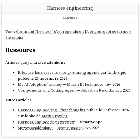
working_dir:
./workdir2/
Harness engineering
-
id:
opencode:sdk
label:
"with-agent-deepseek-v4-flash"
#harness
config:
provider_id:
opencode-go
Voir :
Comment "harness" s'est répandu en IA et pourquoi ce terme a
model:
deepseek-v4-flash
été choisi
apiKey:
"
{{env.OPENCODE_API_KEY}}
"
working_dir:
./workdir2/
Ressoures
prompts:
Articles que j'ai lu avec attention :
-
"Translate the following English text to 
{{language}}
: 
{{input}}
"
Effective harnesses for long-running agents
par
Anthropic
publié le 26 novembre 2026
Données extraites avec
hackernews-trends-poc
.
tests:
My AI Adoption Journey
—
Mitchell Hashimoto
, fév. 2026
Jusqu'à présent, je pensais à tort que l'analogie du harnais
-
vars:
Components of a Coding Agent
—
Sebastian Raschka
, avr. 2026
correspondait simplement à l'équipement qu'on pose sur un cheval,
language:
French
Autres articles :
sans saisir la pertinence de ce terme, par manque de culture de cette
input:
Hello
world
langue. En anglais, on trouve les expressions « harness the sun » ou «
assert:
Harness Engineering - first thoughts
publié le 17 février 2026
harness the wind ». Voici la définition
du verbe
harness
:
-
type:
contains-all
sur le site de
Martin Fowler
value:
Harness Engineering Overview
— SmartScope
-
"Bonjour"
Survey académique
—
preprints.org
, avr. 2026
-
"monde"
Verb