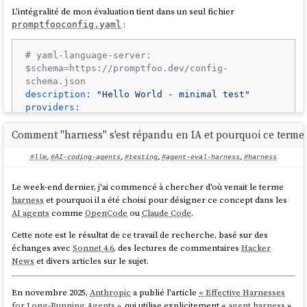
L'intégralité de mon évaluation tient dans un seul fichier
:
promptfooconfig.yaml
# yaml-language-server: 
$schema=https://promptfoo.dev/config-
schema.json
description:
"Hello World - minimal test"
providers:
-
id:
opencode:sdk
Comment "harness" s'est répandu en IA et pourquoi ce terme 
label:
"without-agent-minimax-m2.5"
config:
#llm
,
#AI-coding-agents
,
#testing
,
#agent-eval-harness
,
#harness
provider_id:
opencode-go
model:
minimax-m2.5
apiKey:
"
{{env.OPENCODE_API_KEY}}
"
Le week-end dernier, j'ai commencé à chercher d'où venait le terme
working_dir:
./workdir1/
harness
et pourquoi il a été choisi pour désigner ce concept dans les
AI agents
comme
OpenCode
ou
Claude Code
.
-
id:
opencode:sdk
Cette note est le résultat de ce travail de recherche, basé sur des
label:
"without-agent-minimax-m2.7"
échanges avec
Sonnet 4.6
, des lectures de commentaires
Hacker
config:
News
et divers articles sur le sujet.
provider_id:
opencode-go
model:
minimax-m2.7
apiKey:
"
{{env.OPENCODE_API_KEY}}
"
En novembre 2025,
Anthropic
a publié l'article
« Effective Harnesses
working_dir:
./workdir1/
for Long-Running Agents »
, qui utilise explicitement «
agent harness
»