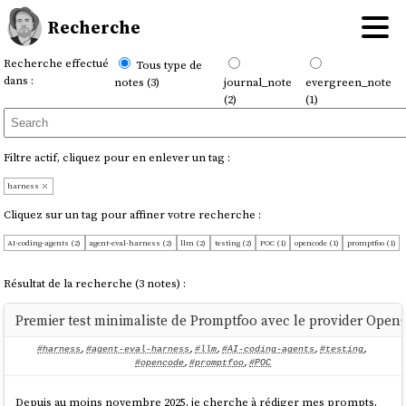
Recherche
Recherche effectué
Tous type de
dans :
notes (3)
journal_note
evergreen_note
(2)
(1)
Filtre actif, cliquez pour en enlever un tag :
harness
Cliquez sur un tag pour affiner votre recherche :
AI-coding-agents (2)
agent-eval-harness (2)
llm (2)
testing (2)
POC (1)
opencode (1)
promptfoo (1)
Résultat de la recherche (3 notes) :
Premier test minimaliste de Promptfoo avec le provider Ope
#harness
,
#agent-eval-harness
,
#llm
,
#AI-coding-agents
,
#testing
,
#opencode
,
#promptfoo
,
#POC
Depuis au moins novembre 2025, je cherche à rédiger mes prompts,