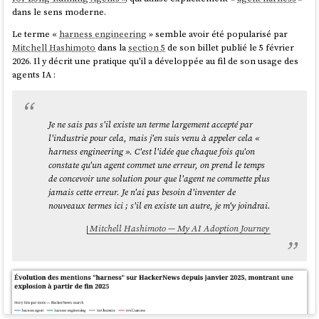
dans le sens moderne.
-
id:
opencode:sdk
Le terme «
harness engineering
» semble avoir été popularisé par
label:
"without-agent-deepseek-v4-flash"
Mitchell Hashimoto
dans la
section 5
de son billet publié le 5 février
config:
2026. Il y décrit une pratique qu'il a développée au fil de son usage des
provider_id:
opencode-go
agents IA :
model:
deepseek-v4-flash
apiKey:
"
{{env.OPENCODE_API_KEY}}
"
working_dir:
./workdir1/
Je ne sais pas s'il existe un terme largement accepté par
-
id:
opencode:sdk
l'industrie pour cela, mais j'en suis venu à appeler cela «
label:
"with-agent-minimax-m2.5"
harness engineering ». C'est l'idée que chaque fois qu'on
config:
constate qu'un agent commet une erreur, on prend le temps
provider_id:
opencode-go
de concevoir une solution pour que l'agent ne commette plus
model:
minimax-m2.5
jamais cette erreur. Je n'ai pas besoin d'inventer de
apiKey:
"
{{env.OPENCODE_API_KEY}}
"
nouveaux termes ici ; s'il en existe un autre, je m'y joindrai.
working_dir:
./workdir2/
Mitchell Hashimoto — My AI Adoption Journey
-
id:
opencode:sdk
label:
"with-agent-minimax-m2.7"
config:
provider_id:
opencode-go
model:
minimax-m2.7
apiKey:
"
{{env.OPENCODE_API_KEY}}
"