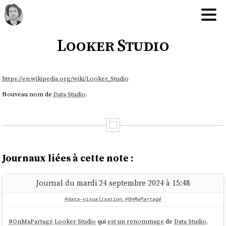
Looker Studio
https://en.wikipedia.org/wiki/Looker_Studio
Nouveau nom de
Data Studio
.
Journaux liées à cette note :
Journal du mardi 24 septembre 2024 à 15:48
#data-visualisation
,
#OnMaPartagé
#
OnMaPartagé
Looker Studio
qui
est un renommage
de
Data Studio
.