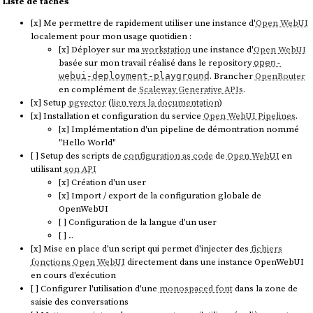
Liste de tâches
[x] Me permettre de rapidement utiliser une instance d'
Open WebUI
localement pour mon usage quotidien :
[x] Déployer sur ma
workstation
une instance d'
Open WebUI
basée sur mon travail réalisé dans le repository
open-
. Brancher
OpenRouter
webui-deployment-playground
en complément de
Scaleway Generative APIs
.
[x] Setup
pgvector
(
lien vers la documentation
)
[x] Installation et configuration du service
Open WebUI Pipelines
.
[x] Implémentation d'un pipeline de démontration nommé
"Hello World"
[ ] Setup des scripts de
configuration as code
de
Open WebUI
en
utilisant
son API
[x] Création d'un user
[x] Import / export de la configuration globale de
OpenWebUI
[ ] Configuration de la langue d'un user
[ ] ...
[x] Mise en place d'un script qui permet d'injecter des
fichiers
fonctions Open WebUI
directement dans une instance OpenWebUI
en cours d'exécution
[ ] Configurer l'utilisation d'une
monospaced font
dans la zone de
saisie des conversations