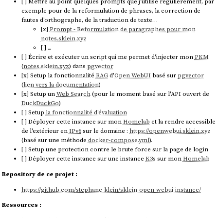
[ ] Mettre au point quelques prompts que j'utilise régulièrement, par
exemple pour de la reformulation de phrases, la correction de
fautes d'orthographe, de la traduction de texte…
[x]
Prompt - Reformulation de paragraphes pour mon
notes.sklein.xyz
[ ] ...
[ ] Écrire et exécuter un script qui me permet d'injecter mon
PKM
(
notes.sklein.xyz
) dans
pgvector
[x] Setup la fonctionnalité
RAG
d'
Open WebUI
basé sur
pgvector
(
lien vers la documentation
)
[x] Setup un
Web Search
(pour le moment basé sur l'API ouvert de
DuckDuckGo
)
[ ] Setup
la fonctionnalité d'évaluation
[ ] Déployer cette instance sur mon
Homelab
et la rendre accessible
de l'extérieur en
IPv6
sur le domaine :
https://openwebui.sklein.xyz
(basé sur une méthode
docker-compose.yml
).
[ ] Setup une protection contre le brute force sur la page de login
[ ] Déployer cette instance sur une instance
K3s
sur mon
Homelab
Repository de ce projet :
https://github.com/stephane-klein/sklein-open-webui-instance/
Ressources :