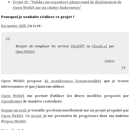
Projet 29 - "Publier un repository playground de déploiement de
Open WebUI sur un cluster Kubernetes"
Pourquoi je souhaite réaliser ce projet ?
En janvier 2025
, j'ai écrit :
Essayer de remplacer les services
ChatGPT
ou
Claude.ai
par
Open WebUI
.
source
Open WebUI propose
de nombreuses fonctionnalités
que je trouve
intéressantes et que j'aimerais utiliser.
Open WebUI
me permet d'utiliser les divers modèles proposés par
OpenRouter
de manière centralisée.
Depuis mi avril
, je travaille professionnellement sur un projet propulsé par
Open WebUI
. Ce
projet 30
me permettra de progresser dans ma maitrise
d'
Open WebUI
.