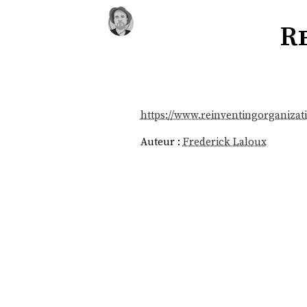
R
https://www.reinventingorganizat
Auteur :
Frederick Laloux