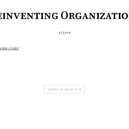
einventing Organizatio
#livre
ions.com/
Quitter le mode Zen