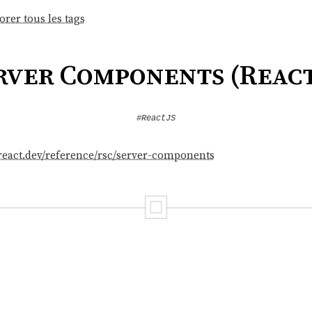
orer tous les tags
rver Components (React
#ReactJS
/react.dev/reference/rsc/server-components