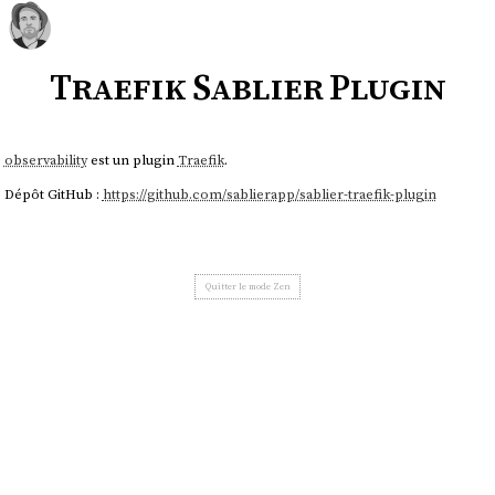
Traefik Sablier Plugin
observability
est un plugin
Traefik
.
Dépôt GitHub :
https://github.com/sablierapp/sablier-traefik-plugin
Quitter le mode Zen