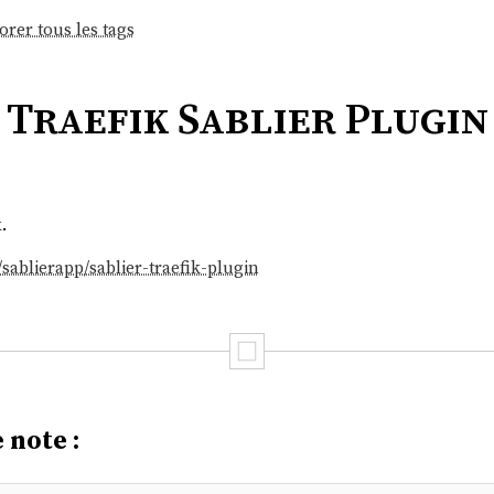
orer tous les tags
Traefik Sablier Plugin
k
.
sablierapp/sablier-traefik-plugin
 note :