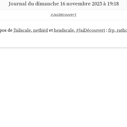
Journal du dimanche 16 novembre 2025 à 19:18
#JaiDécouvert
opos de
Tailscale
,
netbird
et
headscale
,
#
JaiDécouvert
:
frp
,
rath