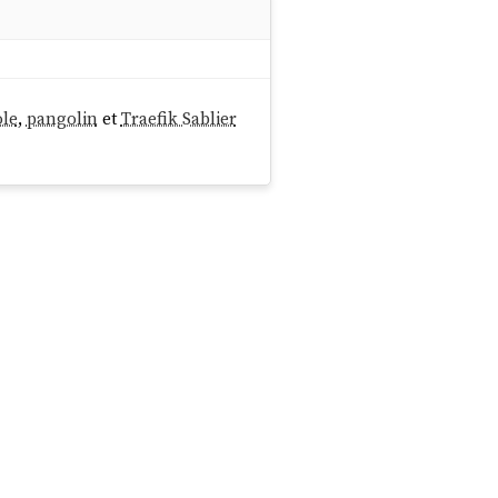
ole
,
pangolin
et
Traefik Sablier