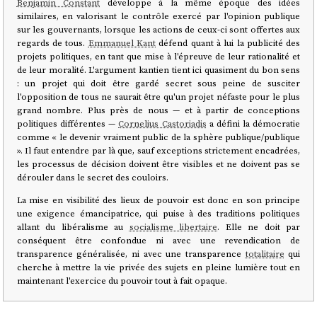
Benjamin Constant
développe à la même époque des idées
similaires, en valorisant le contrôle exercé par l'opinion publique
sur les gouvernants, lorsque les actions de ceux-ci sont offertes aux
regards de tous.
Emmanuel Kant
défend quant à lui la publicité des
projets politiques, en tant que mise à l'épreuve de leur rationalité et
de leur moralité. L'argument kantien tient ici quasiment du bon sens
: un projet qui doit être gardé secret sous peine de susciter
l'opposition de tous ne saurait être qu'un projet néfaste pour le plus
grand nombre. Plus près de nous — et à partir de conceptions
politiques différentes —
Cornelius Castoriadis
a défini la démocratie
comme « le devenir vraiment public de la sphère publique/publique
». Il faut entendre par là que, sauf exceptions strictement encadrées,
les processus de décision doivent être visibles et ne doivent pas se
dérouler dans le secret des couloirs.
La mise en visibilité des lieux de pouvoir est donc en son principe
une exigence émancipatrice, qui puise à des traditions politiques
allant du libéralisme au
socialisme libertaire
. Elle ne doit par
conséquent être confondue ni avec une revendication de
transparence généralisée, ni avec une transparence
totalitaire
qui
cherche à mettre la vie privée des sujets en pleine lumière tout en
maintenant l'exercice du pouvoir tout à fait opaque.