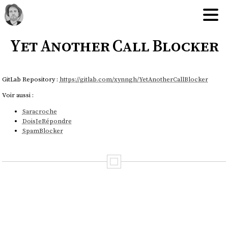
Yet Another Call Blocker
GitLab Repository :
https://gitlab.com/xynngh/YetAnotherCallBlocker
Voir aussi :
Saracroche
DoisJeRépondre
SpamBlocker