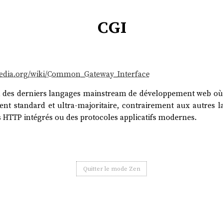
cgi
ipedia.org/wiki/Common_Gateway_Interface
n des derniers langages mainstream de développement web o
nt standard et ultra-majoritaire, contrairement aux autres l
rs HTTP intégrés ou des protocoles applicatifs modernes.
Quitter le mode Zen