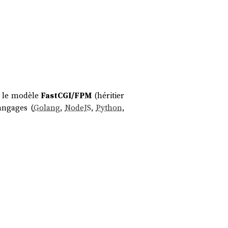
ù le modèle
FastCGI/FPM
(héritier
angages (
Golang
,
NodeJS
,
Python
,