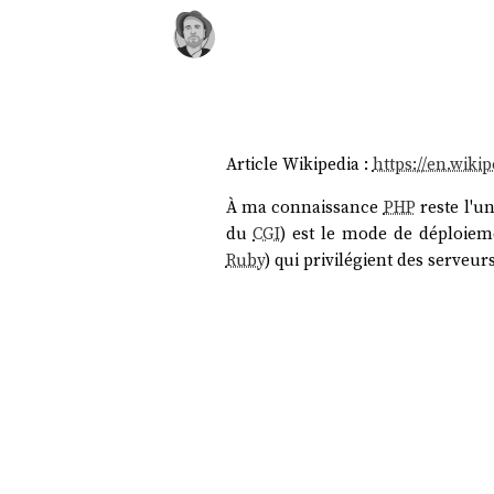
Article Wikipedia :
https://en.wik
À ma connaissance
PHP
reste l'u
du
CGI
) est le mode de déploieme
Ruby
) qui privilégient des serveu