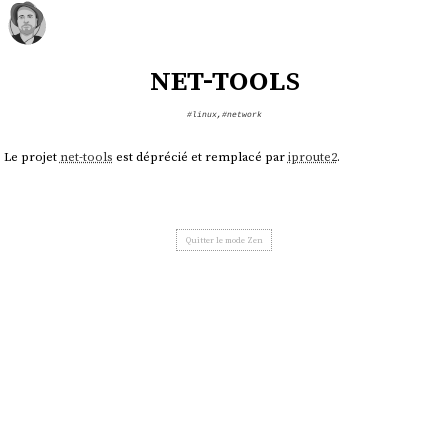
net-tools
#linux
,
#network
Le projet
net-tools
est déprécié et remplacé par
iproute2
.
Quitter le mode Zen