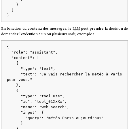
}
]
}
En fonction du contenu des messages, le
LLM
peut prendre la décision de
demander l'exécution d'un ou plusieurs
tools
, exemple :
{
"role"
:
"assistant"
,
"content"
:
[
{
"type"
:
"text"
,
"text"
:
"Je vais rechercher la météo à Paris 
pour vous."
}
,
{
"type"
:
"tool_use"
,
"id"
:
"tool_01XxXx"
,
"name"
:
"web_search"
,
"input"
:
{
"query"
:
"météo Paris aujourd'hui"
}
}