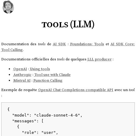
tools (LLM)
Documentation des
tools
de
AI SDK
:
Foundations: Tools
et
AI SDK Core:
Tool Calling
.
Documentations officielles des
tools
de quelques
LLL producer
:
OpenAI
:
Using tools
Anthropic
:
Tool use with Claude
Mistral AI
:
Function Calling
Exemple de requête
OpenAI Chat Completions compatible API
avec un
tool
:
{
"model"
:
"claude-sonnet-4-6"
,
"messages"
:
[
{
"role"
:
"user"
,