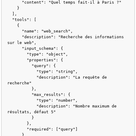
"content"
:
"Quel temps fait-il à Paris ?"
}
]
,
"tools"
:
[
{
"name"
:
"web_search"
,
"description"
:
"Recherche des informations 
sur le web"
,
"input_schema"
:
{
"type"
:
"object"
,
"properties"
:
{
"query"
:
{
"type"
:
"string"
,
"description"
:
"La requête de 
recherche"
}
,
"max_results"
:
{
"type"
:
"number"
,
"description"
:
"Nombre maximum de 
résultats, défaut 5"
}
}
,
"required"
:
[
"query"
]
}