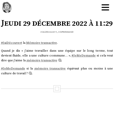
Jeudi 29 décembre 2022 à 11:29
#JaiDécouvert
,
#JeMeDemande
#
JaiDécouvert
la
Mémoire transactive
.
Quand je dis « j'aime travailler dans une équipe sur le long terme, tout
devient fluide, elle a une culture commune… »,
#
JeMeDemande
si cela veut
dire que j'aime la
mémoire transactive
🤔.
#
JeMeDemande
si la
mémoire transactive
équivaut plus ou moins à une
culture de travail ? 🤔.