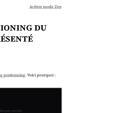
Activer mode Zen
tioning du
résenté
g positonning
. Voici pourquoi :