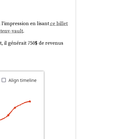
 l'impression en lisant
ce billet
otenv-vault
.
, il générait 750$ de revenus