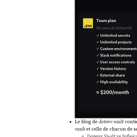
Le blog de
dotenv-vault
contie
vault
et celle de chacun de s
Dotenv Vault vs Infisic