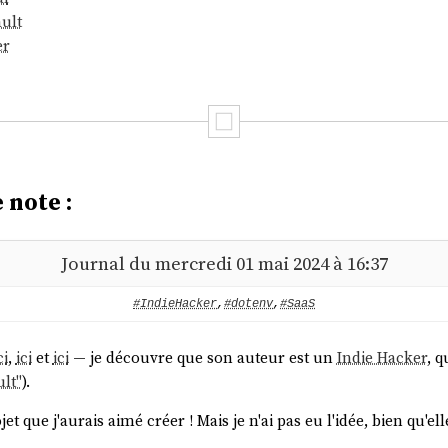
ult
er
 note :
Journal du mercredi 01 mai 2024 à 16:37
#IndieHacker
,
#dotenv
,
#SaaS
ci
,
ici
et
ici
— je découvre que son auteur est un
Indie Hacker
, q
ult"
).
et que j'aurais aimé créer ! Mais je n'ai pas eu l'idée, bien qu'