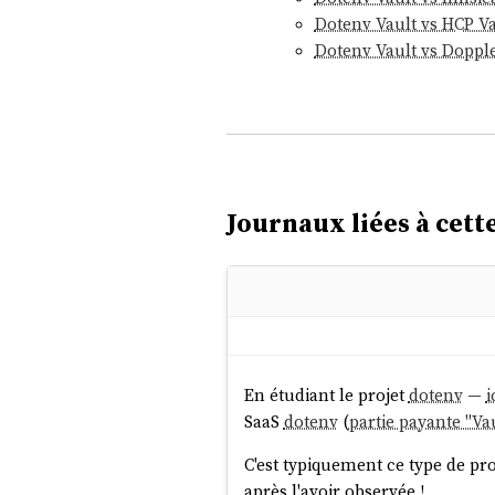
Dotenv Vault vs HCP Va
Dotenv Vault vs Doppl
Journaux liées à cette
En étudiant le projet
dotenv
—
i
SaaS
dotenv
(
partie payante "Va
C'est typiquement ce type de proj
après l'avoir observée !