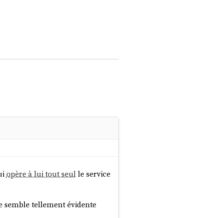
ui
opère à lui tout seul
le service
elle semble tellement évidente