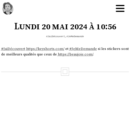
Lundi 20 mai 2024 à 10:56
#JaiDécouvert
,
#JeMeDemande
#
JaiDécouvert
https://keyshorts.com/
et
#
JeMeDemande
si les stickers sont
de meilleurs qualités que ceux de
https://beaujoie.com/
.