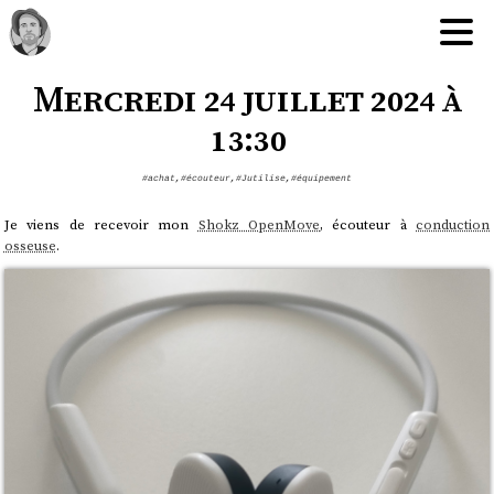
Mercredi 24 juillet 2024 à
13:30
#achat
,
#écouteur
,
#Jutilise
,
#équipement
Je viens de recevoir mon
Shokz OpenMove
, écouteur à
conduction
osseuse
.