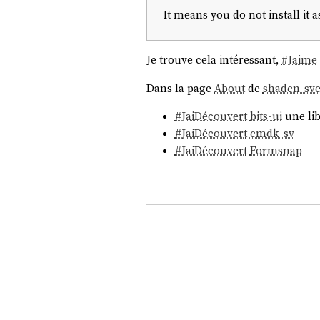
It means you do not install it a
Je trouve cela intéressant,
#
Jaime
Dans la page
About
de
shadcn-sve
#
JaiDécouvert
bits-ui
une li
#
JaiDécouvert
cmdk-sv
#
JaiDécouvert
Formsnap