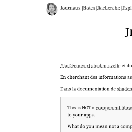
Journaux
|
Notes
|
Recherche
|
Expl
J
#
JaiDécouvert
shadcn-svelte
et d
En cherchant des informations au
Dans la documentation de
shadcn
This is NOT a
component libra
to your apps.
What do you mean not a comp