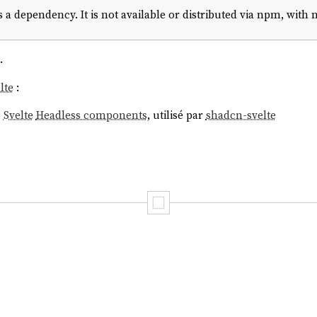
s a dependency. It is not available or distributed via npm, with n
.
lte
:
b
Svelte
Headless components
, utilisé par
shadcn-svelte