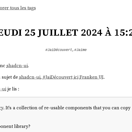
orer tous les tags
eudi 25 juillet 2024 à 15:
#JaiDécouvert
,
#Jaime
onc
shadcn-ui
.
 sujet de
shadcn-ui
,
#
JaiDécouvert
ici
Franken UI
.
-ui
je lis :
ry
. It's a collection of re-usable components that you can copy
onent library?