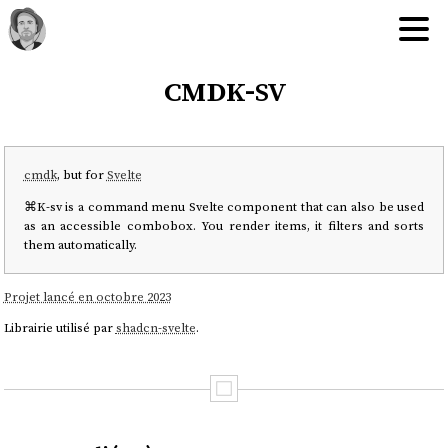
cmdk-sv
cmdk
, but for
Svelte
⌘K-sv is a command menu Svelte component that can also be used
as an accessible combobox. You render items, it filters and sorts
them automatically.
Projet lancé en octobre 2023
Librairie utilisé par
shadcn-svelte
.