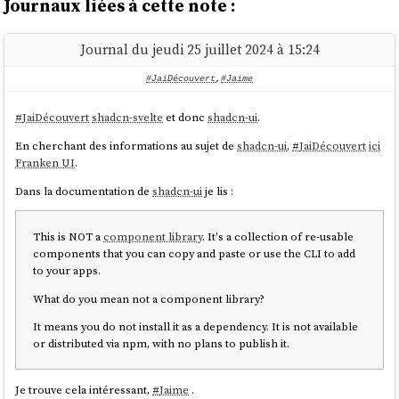
Journaux liées à cette note :
Journal du jeudi 25 juillet 2024 à 15:24
#JaiDécouvert
,
#Jaime
#
JaiDécouvert
shadcn-svelte
et donc
shadcn-ui
.
En cherchant des informations au sujet de
shadcn-ui
,
#
JaiDécouvert
ici
Franken UI
.
Dans la documentation de
shadcn-ui
je lis :
This is NOT a
component library
. It's a collection of re-usable
components that you can copy and paste or use the CLI to add
to your apps.
What do you mean not a component library?
It means you do not install it as a dependency. It is not available
or distributed via npm, with no plans to publish it.
Je trouve cela intéressant,
#
Jaime
.