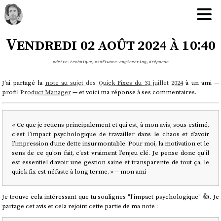
Vendredi 02 août 2024 à 10:40
#dette-technique
,
#software-engineering
,
#réponse
J'ai partagé la
note au sujet des Quick Fixes du 31 juillet 2024
à un ami —
profil
Product Manager
— et voici ma réponse à ses commentaires.
« Ce que je retiens principalement et qui est, à mon avis, sous-estimé,
c’est l’impact psychologique de travailler dans le chaos et d’avoir
l’impression d’une dette insurmontable. Pour moi, la motivation et le
sens de ce qu’on fait, c’est vraiment l’enjeu clé. Je pense donc qu’il
est essentiel d’avoir une gestion saine et transparente de tout ça, le
quick fix est néfaste à long terme. » -- mon ami
Je trouve cela intéressant que tu soulignes "l'impact psychologique" 👍️. Je
partage cet avis et cela rejoint cette partie de ma note :