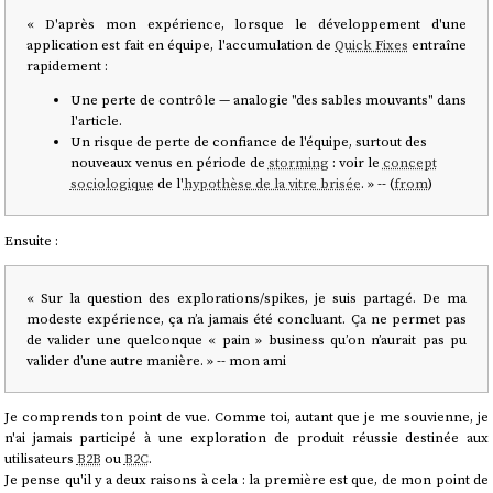
« D'après mon expérience, lorsque le développement d'une
application est fait en équipe, l'accumulation de
Quick Fixes
entraîne
rapidement :
Une perte de contrôle — analogie "des sables mouvants" dans
l'article.
Un risque de perte de confiance de l'équipe, surtout des
nouveaux venus en période de
storming
: voir le
concept
sociologique
de l'
hypothèse de la vitre brisée
. » -- (
from
)
Ensuite :
« Sur la question des explorations/spikes, je suis partagé. De ma
modeste expérience, ça n’a jamais été concluant. Ça ne permet pas
de valider une quelconque « pain » business qu’on n’aurait pas pu
valider d’une autre manière. » -- mon ami
Je comprends ton point de vue. Comme toi, autant que je me souvienne, je
n'ai jamais participé à une exploration de produit réussie destinée aux
utilisateurs
B2B
ou
B2C
.
Je pense qu'il y a deux raisons à cela : la première est que, de mon point de