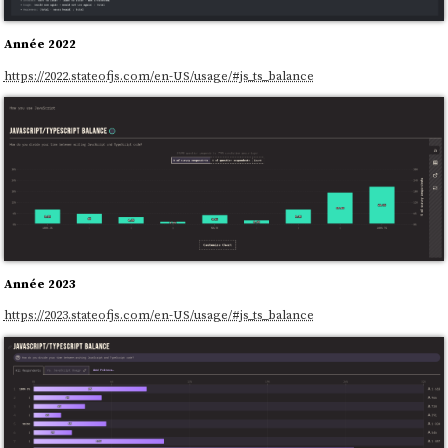
Année 2022
https://2022.stateofjs.com/en-US/usage/#js_ts_balance
Année 2023
https://2023.stateofjs.com/en-US/usage/#js_ts_balance