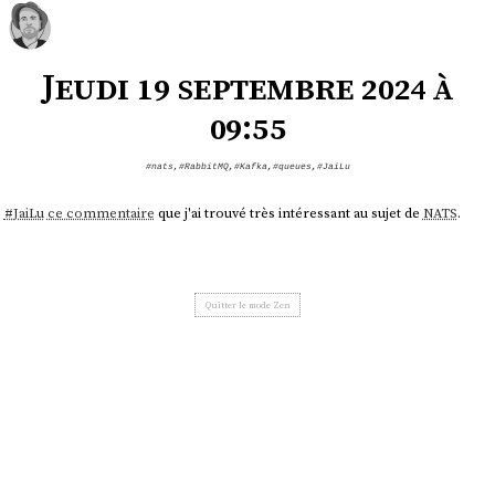
Jeudi 19 septembre 2024 à
09:55
#nats
,
#RabbitMQ
,
#Kafka
,
#queues
,
#JaiLu
#
JaiLu
ce commentaire
que j'ai trouvé très intéressant au sujet de
NATS
.
Quitter le mode Zen