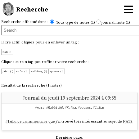
Recherche
Recherche effectué dans :
Tous type de notes (1)
journal_note (1)
Filtre actif, cliquez pour en enlever un tag :
nats
Cliquez sur un tag pour affiner votre recherche :
JaiLu (1)
Kafka (1)
RabbitMQ (1)
queues (1)
Résultat de la recherche (1 notes) :
Journal du jeudi 19 septembre 2024 à 09:55
#nats
,
#RabbitMQ
,
#Kafka
,
#queues
,
#JaiLu
#
JaiLu
ce commentaire
que j'ai trouvé très intéressant au sujet de
NATS
.
Dernière page.