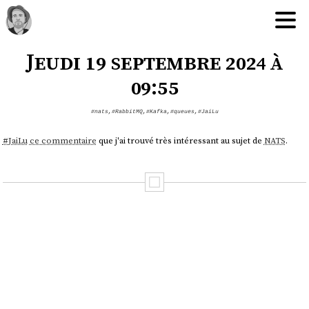
Jeudi 19 septembre 2024 à
09:55
#nats
,
#RabbitMQ
,
#Kafka
,
#queues
,
#JaiLu
#
JaiLu
ce commentaire
que j'ai trouvé très intéressant au sujet de
NATS
.