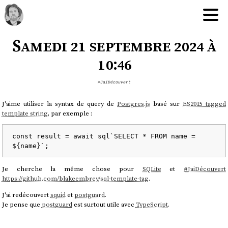
Samedi 21 septembre 2024 à
10:46
#JaiDécouvert
J'aime utiliser la syntax de query de
Postgres.js
basé sur
ES2015 tagged
template string
, par exemple :
const result = await sql`SELECT * FROM name = 
Je cherche la même chose pour
SQLite
et
#
JaiDécouvert
https://github.com/blakeembrey/sql-template-tag
.
J'ai redécouvert
squid
et
postguard
.
Je pense que
postguard
est surtout utile avec
TypeScript
.