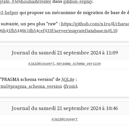
grate
,
#
JeShouhaiteTester
dans
gibbon-replay
.
ta

ion…

te3-helper
qui propose un mécanisme de migration de base de
mpleted

suivante, un peu plus "raw" :
https://github.com/n1ru4l/charac


96b41fb544067db54cef433f/server/migrateDatabase.ts#L10
développement :
Journal du samedi 21 septembre 2024 à 11:09
#JaiDécouvert
,
#pragma_schema_version
ion…

mpleted

é "PRAGMA schema version" de
SQLite
:
a.html#pragma_schema_version
(
from
).
Journal du samedi 21 septembre 2024 à 10:46
#JaiDécouvert