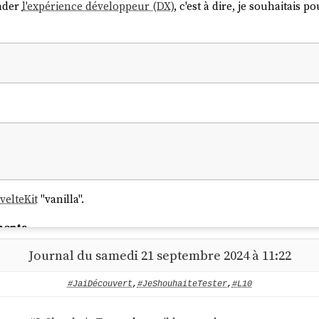
rader
l'expérience développeur (DX)
, c'est à dire, je souhaitais
velteKit
"vanilla".
ments
Journal du samedi 21 septembre 2024 à 11:22
e parfaitement 🙂, sans dégrader
l'expérience développeur (DX)
#JaiDécouvert
,
#JeShouhaiteTester
,
#L10