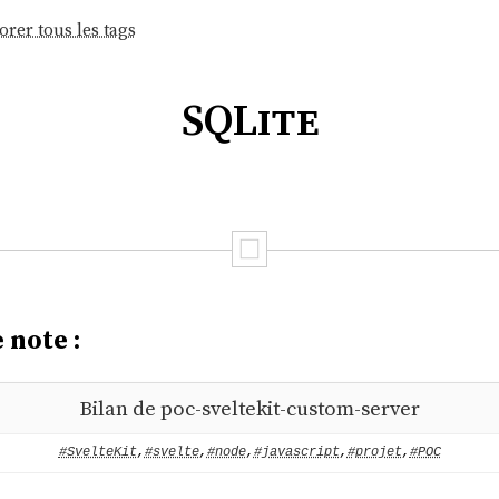
orer tous les tags
SQLite
 note :
Bilan de poc-sveltekit-custom-server
#SvelteKit
,
#svelte
,
#node
,
#javascript
,
#projet
,
#POC