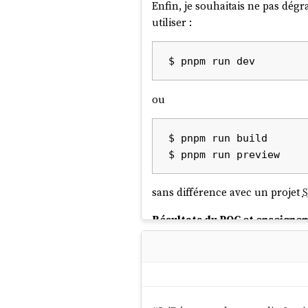
Enfin, je souhaitais ne pas dég
utiliser :
ou
$ pnpm run build

sans différence avec un projet
S
Résultats du POC et enseigne
Tout d'abord, le POC fonctionn
$ mise install

$ pnpm install
