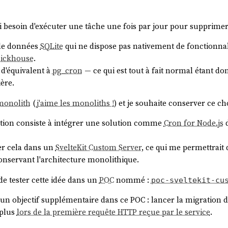
'ai besoin d'exécuter une tâche une fois par jour pour supprime
 de données
SQLite
qui ne dispose pas nativement de fonctionnal
lickhouse
.
d'équivalent à
pg_cron
— ce qui est tout à fait normal étant d
ière.
monolith
(
j'aime les monoliths !
) et je souhaite conserver ce ch
ution consiste à intégrer une solution comme
Cron for Node.js
d
er cela dans un
SvelteKit Custom Server
, ce qui me permettrait 
conservant l'architecture monolithique.
é de tester cette idée dans un
POC
nommé :
poc-sveltekit-cu
r un objectif supplémentaire dans ce POC : lancer la migration
 plus
lors de la première requête HTTP reçue par le service
.