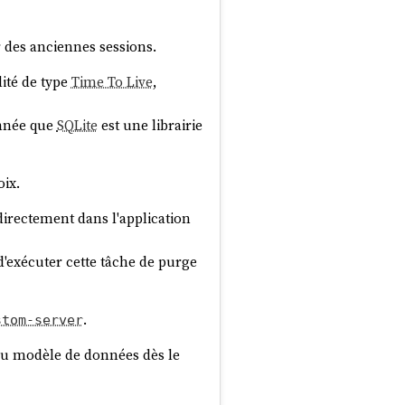
r des anciennes sessions.
ité de type
Time To Live
,
onnée que
SQLite
est une librairie
oix.
irectement dans l'application
d'exécuter cette tâche de purge
.
stom-server
 du modèle de données dès le