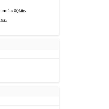
 données
SQLite
.
ter-