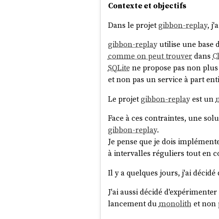
Contexte et objectifs
Dans le projet
gibbon-replay
, j
gibbon-replay
utilise une base
comme on peut trouver
dans
C
SQLite
ne propose pas non plus 
et non pas un service à part ent
Le projet
gibbon-replay
est un
Face à ces contraintes, une sol
gibbon-replay
.
Je pense que je dois implément
à intervalles réguliers tout en 
Il y a quelques jours, j'ai décid
J'ai aussi décidé d'expérimente
lancement du
monolith
et non