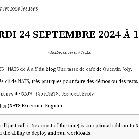
orer tous les tags
di 24 septembre 2024 à 1
#JaiDécouvert
,
#JaiLu
TS
:
NATS de A à Y
du blog
Une tasse de café
de
Quentin Joly
.
tés
cli
de
NATS
, très pratiques pour faire des démos ou des tests.
hrones
de
NATS
:
Core NATS - Request-Reply
.
Nex
(NATS Execution Engine) :
ll just call it Nex most of the time) is an optional add-on to N
u the ability to deploy and run workloads.