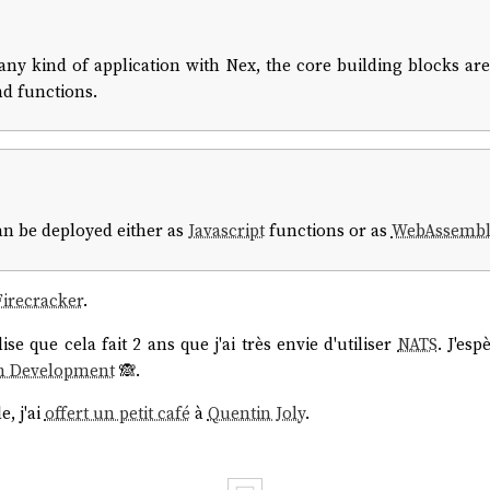
 any kind of application with Nex, the core building blocks 
nd functions.
an be deployed either as
Javascript
functions or as
WebAssembl
Firecracker
.
se que cela fait 2 ans que j'ai très envie d'utiliser
NATS
. J'es
n Development
🙈.
e, j'ai
offert un petit café
à
Quentin Joly
.