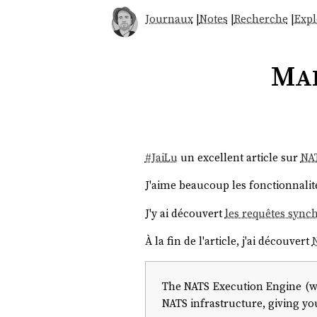
Journaux
|
Notes
|
Recherche
|
Expl
Mar
#
JaiLu
un excellent article sur
NA
J'aime beaucoup les fonctionnali
J'y ai découvert
les requêtes sync
À la fin de l'article, j'ai découvert
The NATS Execution Engine (we'
NATS infrastructure, giving yo