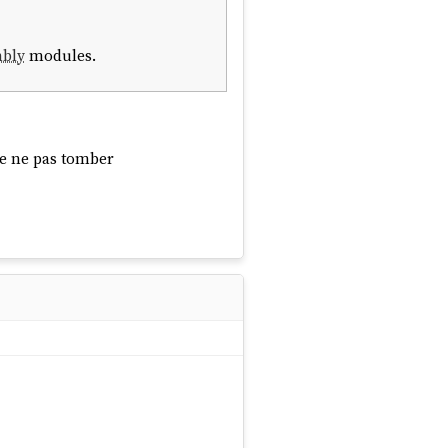
bly
modules.
ère ne pas tomber