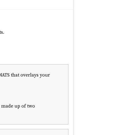
ts.
 NATS that overlays your
re made up of two