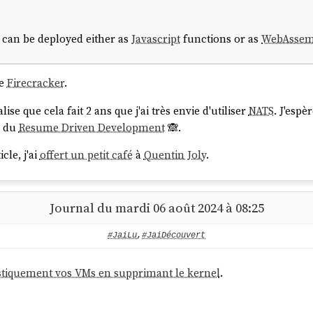
 can be deployed either as
Javascript
functions or as
WebAssem
se
Firecracker
.
ise que cela fait 2 ans que j'ai très envie d'utiliser
NATS
. J'esp
s du
Resume Driven Development
🙈.
icle, j'ai
offert un petit café
à
Quentin Joly
.
Journal du mardi 06 août 2024 à 08:25
#JaiLu
,
#JaiDécouvert
astiquement vos VMs en supprimant le kernel
.