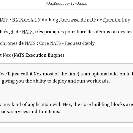
#JaiDécouvert
,
#JaiLu
NATS
:
NATS de A à Y
du blog
Une tasse de café
de
Quentin Joly
.
lités
cli
de
NATS
, très pratiques pour faire des démos ou des tes
nchrones
de
NATS
:
Core NATS - Request-Reply
.
rt
Nex
(NATS Execution Engine) :
e'll just call it Nex most of the time) is an optional add-on to
, giving you the ability to deploy and run workloads.
y any kind of application with Nex, the core building blocks a
ads: services and functions.